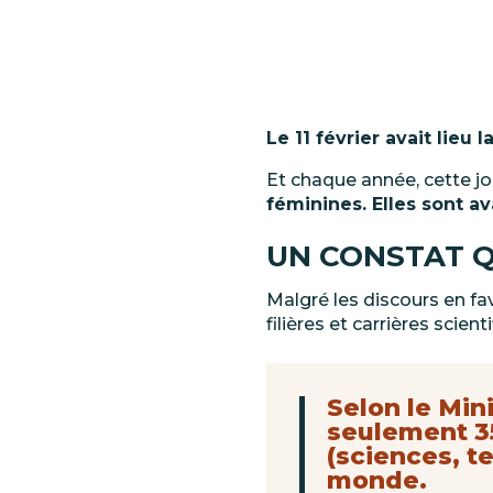
Le
11
février avait
lieu
l
Et chaque année, cette j
féminines. Elles sont a
UN
CONSTAT
Q
Malgré les discours en f
filières et carrières scient
Selon le Min
seulement 3
(sciences, t
monde.