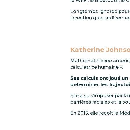
le Wi-Fi, le Bluetooth, le 
Longtemps
ignorée
pour
invention que tardivement
Katherine Johnso
Mathématicienne
améric
calculatrice humaine ».
Ses
calculs
ont
joué
un
déterminer les trajectoi
Elle a su s’imposer par l
barrières
raciales
et
la
so
En 2015, elle reçoit la Méd