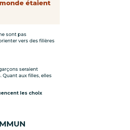
monde
étaient
ne
sont
pas
orienter
vers des
filières
 garçons seraient
Quant aux filles, elles
uencent les choix
OMMUN