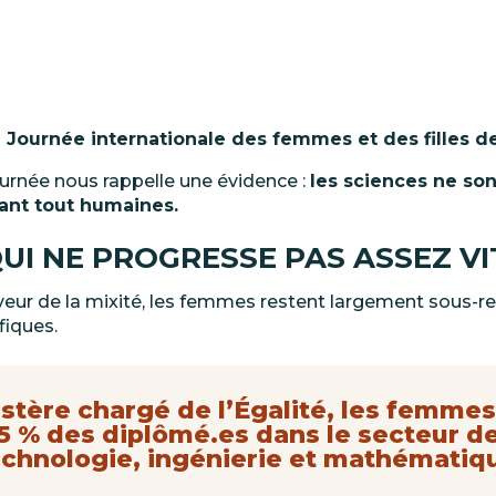
a Journée
internationale
des femmes
et
des filles
d
ournée nous rappelle une évidence
:
les sciences ne son
vant tout humaines.
UI
NE
PROGRESSE
PAS
ASSEZ
VI
aveur de la mixité, les femmes restent largement sous-r
ifiques.
istère chargé de l’Égalité, les femme
5 % des diplômé.es dans le secteur d
echnologie, ingénierie et mathématiq