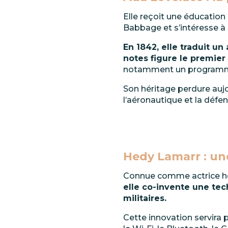
Elle
reçoit
une
éducation
Babbage et s’intéresse à
En
1842,
elle
traduit
un
notes figure le premier
notamment un programme 
Son
héritage
perdure
auj
l’aéronautique et la défen
Hedy
Lamarr
:
un
Connue comme actrice hol
elle
co-invente
une
tec
militaires.
Cette
innovation
servira
p