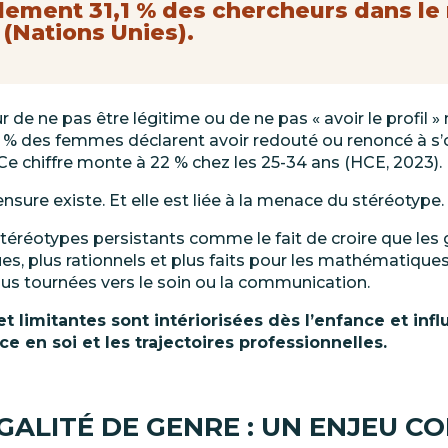
lement
31,1
%
des
chercheurs
dans
le
(Nations
Unies).
ur de ne pas être
légitime
ou
de
ne
pas
«
avoir
le
profil
»
15 % des femmes déclarent
avoir
redouté
ou
renoncé
à
s’
Ce chiffre
monte à 22
% chez les
25-34 ans (HCE,
2023).
nsure existe. Et elle est liée à la menace du
stéréotype.
 stéréotypes persistants comme le fait de croire que les
s, plus rationnels et plus faits pour les mathématiques. 
lus tournées vers le soin ou la communication.
t limitantes sont intériorisées dès l’enfance et infl
ce en soi et les trajectoires professionnelles.
GALITÉ
DE
GENRE
:
UN
ENJEU
C