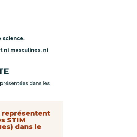
e
science.
t ni
masculines, ni
TE
eprésentées dans les
s représentent
es STIM
ues) dans le