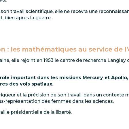
GPS.
son
travail
scientifique,
elle
ne
recevra
une
reconnaissa
, bien après la guerre.
n : les mathématiques au service de
l
aine,
elle
rejoint
en
1953
le
centre
de
recherche
Langley
rôle
important
dans
les
missions
Mercury
et
Apollo,
res des vols spatiaux.
a rigueur et la précision de son travail, dans un context
us-représentation
des
femmes
dans
les
sciences.
aille présidentielle de la
liberté.