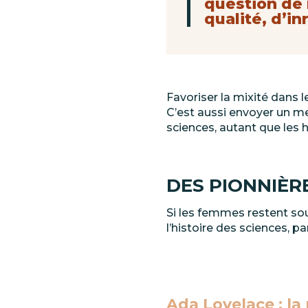
question
de
qualité, d’in
Favoriser la mixité dans le
C’est aussi envoyer un m
sciences, autant que les
DES
PIONNIÈR
Si
les
femmes
restent
so
l’histoire des sciences, pa
Ada
Lovelace
:
la