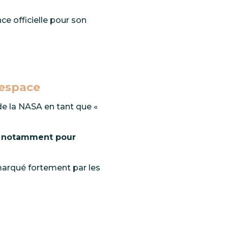
nce
officielle pour son
’espace
de
la
NASA en tant que «
notamment
pour
e marqué fortement
par
les