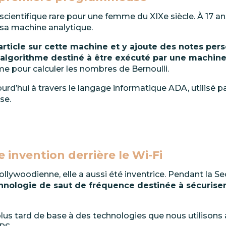
scientifique
rare
pour
une
femme
du
XIXe
siècle.
À
17
an
 sa machine analytique.
article
sur
cette
machine
et
y
ajoute
des
notes
pers
 algorithme destiné à être exécuté par une machine
pour calculer les nombres de Bernoulli.
ourd’hui
à
travers
le
langage
informatique
ADA,
utilisé
p
se.
e
invention
derrière
le
Wi-
Fi
lywoodienne, elle a aussi été inventrice. Pendant la S
hnologie
de
saut
de
fréquence
destinée
à
sécurise
lus
tard
de
base
à
des
technologies
que
nous
utilisons