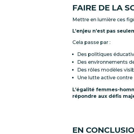
FAIRE
DE
LA
S
Mettre
en
lumière
ces fig
L’enjeu
n’est
pas
seule
Cela passe par
:
Des politiques éducativ
Des environnements de t
Des rôles modèles visi
Une lutte active contre 
L’égalité
femmes-hom
répondre aux défis maj
EN
CONCLUSI