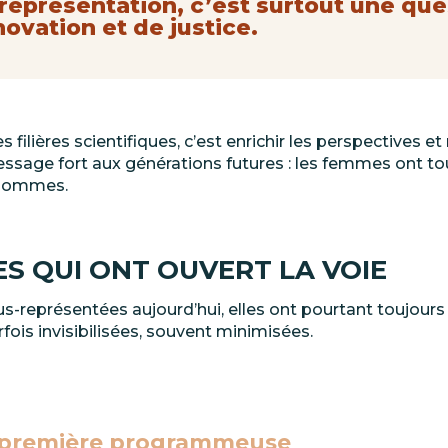
représentation,
c’est surtout une que
novation et de justice.
s filières scientifiques, c’est enrichir les perspectives e
essage fort aux générations futures
: les femmes ont to
 hommes.
ES
QUI
ONT
OUVERT
LA
VOIE
us-représentées
aujourd’hui,
elles
ont
pourtant
toujours
rfois invisibilisées, souvent minimisées.
première
programmeuse