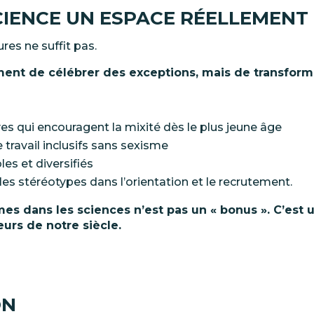
CIENCE
UN
ESPACE
RÉELLEMENT
ures
ne
suffit
pas.
ment
de
célébrer
des
exceptions,
mais
de
transform
es qui encouragent la mixité dès le plus jeune
âge
ravail inclusifs sans
sexisme
bles et
diversifiés
les stéréotypes dans l’orientation et le
recrutement.
mes
dans
les
sciences
n’est
pas
un
«
bonus
». C’est
u
eurs de notre
siècle.
ON