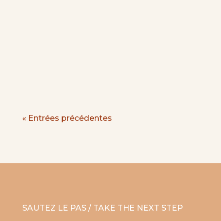
Une rentrée pas si reposanteSeptembre
est souvent présenté comme un nouveau
départ : cartables neufs, emploi du temps
tout juste imprimé, bonnes résolutions en
pagaille. Mais derrière cette image de
rentrée dynamique et optimiste se cache
une autre réalité, bien plus...
« Entrées précédentes
SAUTEZ LE PAS / TAKE THE NEXT STEP