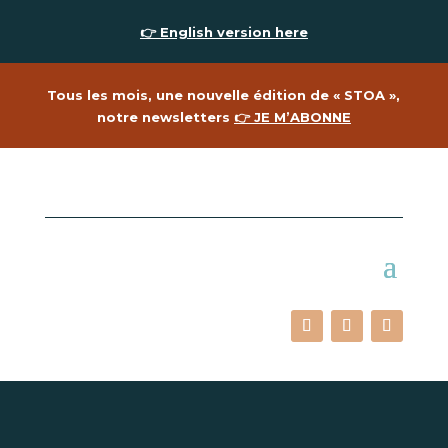
👉 English version here
Tous les mois, une nouvelle édition de « STOA »,
notre newsletters
👉 JE M’ABONNE